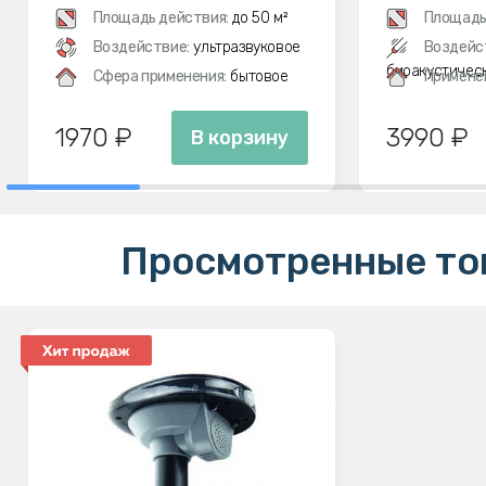
Площадь действия:
до 50 м²
Площадь
Воздействие:
ультразвуковое
Воздейс
биоакустичес
Сфера применения:
бытовое
Примене
1970 ₽
3990 ₽
В корзину
Просмотренные то