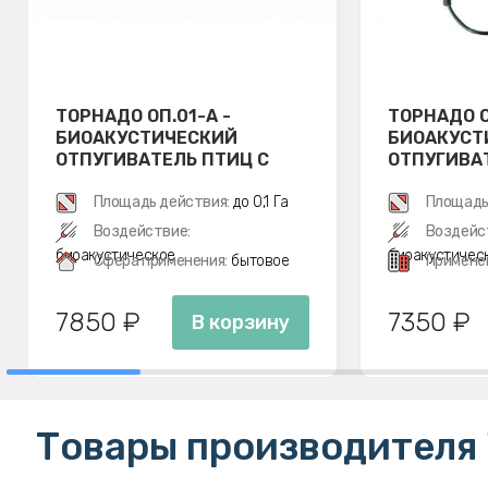
ТОРНАДО ОП.01-А -
ТОРНАДО О
БИОАКУСТИЧЕСКИЙ
БИОАКУСТ
ОТПУГИВАТЕЛЬ ПТИЦ С
ОТПУГИВА
АККУМУЛЯТОРОМ
Площадь действия:
до 0,1 Га
Площадь
Воздействие:
Воздейс
биоакустическое
биоакустичес
Сфера применения:
бытовое
Примене
7850 ₽
7350 ₽
В корзину
Товары производителя 