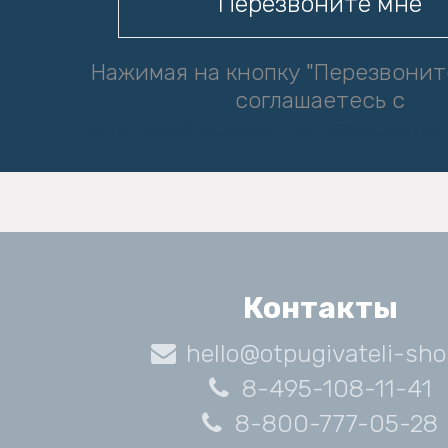
Нажимая на кнопку "Перезвонит
соглашаетесь с
политикой обработки персональ
Контакты
hello@otpugivateli-sho
8-495-108-11-41
8-800-777-05-28