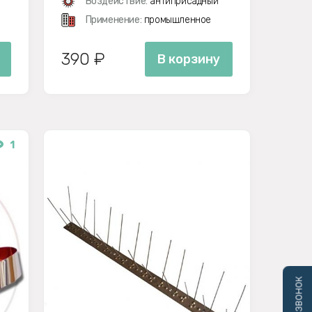
Воздействие:
антиприсадный
Применение:
промышленное
390 ₽
В корзину
1