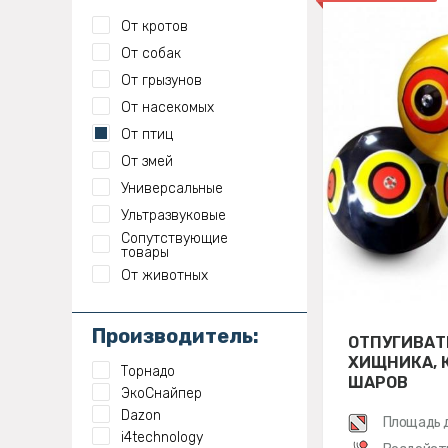
От кротов
От собак
От грызунов
От насекомых
От птиц
От змей
Универсальные
Ультразвуковые
Сопутствующие
товары
От животных
Производитель:
ОТПУГИВАТ
ХИЩНИКА, 
Торнадо
ШАРОВ
ЭкоСнайпер
Dazon
Площадь 
i4technology