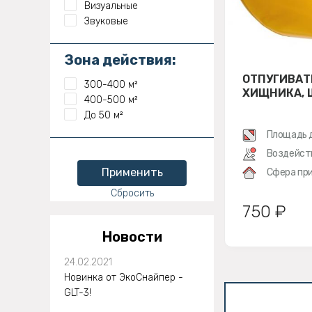
Визуальные
Звуковые
Зона действия:
ОТПУГИВАТ
300-400 м²
ХИЩНИКА, 
400-500 м²
До 50 м²
Площадь 
Воздейст
Применить
Сфера при
Сбросить
750 ₽
Новости
24.02.2021
Новинка от ЭкоСнайпер -
GLT-3!