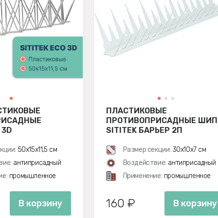
СТИКОВЫЕ
ПЛАСТИКОВЫЕ
РИСАДНЫЕ
ПРОТИВОПРИСАДНЫЕ ШИ
 3D
SITITEK БАРЬЕР 2П
кции:
50х15х11,5 см
Размер секции:
30х10х7 см
вие:
антиприсадный
Воздействие:
антиприсадный
ие:
промышленное
Применение:
промышленное
160 ₽
В корзину
В корзину