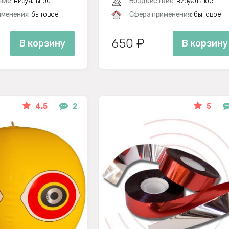
вие:
визуальное
Воздействие:
визуальное
менения:
бытовое
Сфера применения:
бытовое
650 ₽
В корзину
В корзину
4.5
2
5