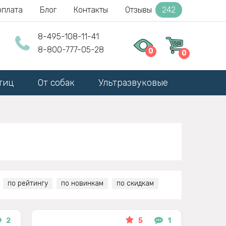
оплата
Блог
Контакты
Отзывы
242
8-495-108-11-41
8-800-777-05-28
0
0
тиц
От собак
Ультразвуковые
по рейтингу
по новинкам
по скидкам
2
5
1