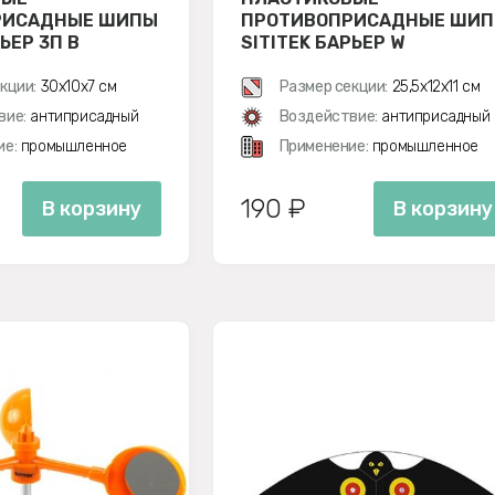
РИСАДНЫЕ ШИПЫ
ПРОТИВОПРИСАДНЫЕ ШИ
ЬЕР 3П В
SITITEK БАРЬЕР W
ОМ ВИДЕ
кции:
30х10х7 см
Размер секции:
25,5х12х11 см
вие:
антиприсадный
Воздействие:
антиприсадный
ие:
промышленное
Применение:
промышленное
190 ₽
В корзину
В корзину