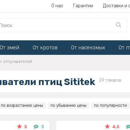
О нас
Гарантии
Доставки и 
От змей
От кротов
От насекомых
От п
г отпугивателей
ватели птиц Sititek
29 товаров
по возрастанию цены
по убыванию цены
по популярности
5
3
4.5