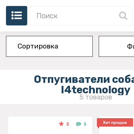
Ф
Отпугиватели соб
I4technology
5 товаров
5
5