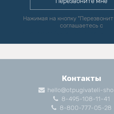
Нажимая на кнопку "Перезвонит
соглашаетесь с
политикой обработки персональ
Контакты
hello@otpugivateli-sho
8-495-108-11-41
8-800-777-05-28