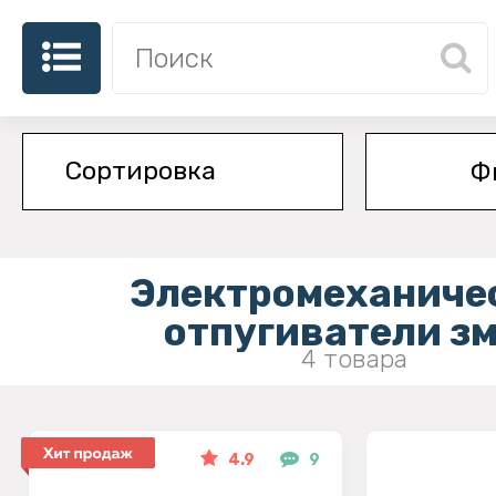
Ф
Электромеханиче
отпугиватели з
4 товара
4.9
9