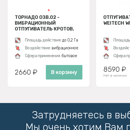
ТОРНАДО ОЗВ.02 -
ОТПУГИВА
ВИБРАЦИОННЫЙ
WEITECH W
ОТПУГИВАТЕЛЬ КРОТОВ,
ЗМЕЙ, МЕДВЕДОК И МЫШЕЙ
ПОЛЕВОК
Площадь действия:
до 0,2 Га
Площадь
Воздействие:
вибрационное
Воздейс
Сфера применения:
бытовое
Сфера п
8590 ₽
2660 ₽
В корзину
Нет в наличии
Затрудняетесь в вы
Мы очень хотим Вам 