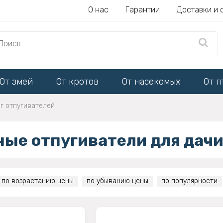
О нас
Гарантии
Доставки и 
От змей
От кротов
От насекомых
От п
г отпугивателей
ные отпугиватели для дач
по возрастанию цены
по убыванию цены
по популярности