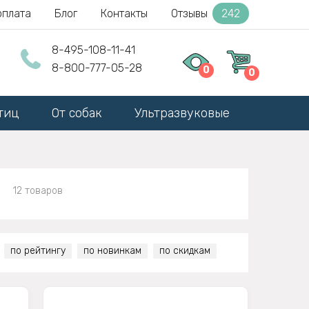
оплата
Блог
Контакты
Отзывы
242
8-495-108-11-41
8-800-777-05-28
0
0
тиц
От собак
Ультразвуковые
и
12 товаров
по рейтингу
по новинкам
по скидкам