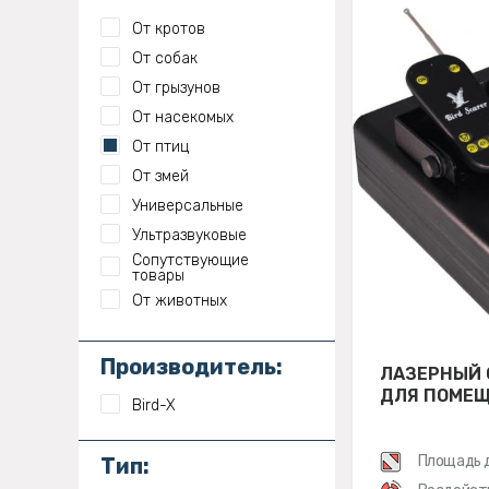
От кротов
От собак
От грызунов
От насекомых
От птиц
От змей
Универсальные
Ультразвуковые
Сопутствующие
товары
От животных
Производитель:
ЛАЗЕРНЫЙ 
ДЛЯ ПОМЕЩ
Bird-X
Площадь 
Тип: