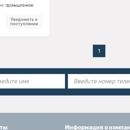
ие:
промышленное
Уведомить о
поступлении
1
кты
Информация о компа