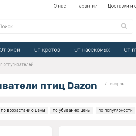
О нас
Гарантии
Доставки и 
От змей
От кротов
От насекомых
От п
г отпугивателей
иватели птиц Dazon
7 товаров
по возрастанию цены
по убыванию цены
по популярности