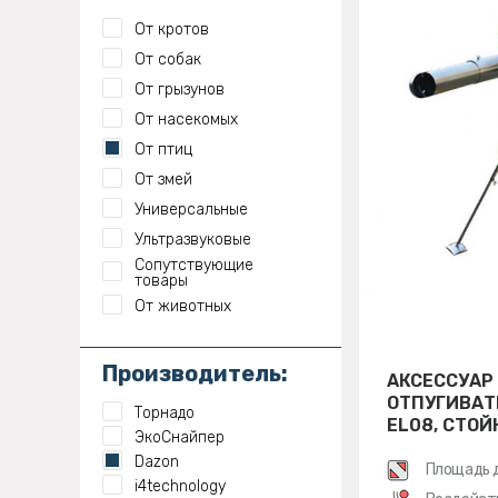
От кротов
От собак
От грызунов
От насекомых
От птиц
От змей
Универсальные
Ультразвуковые
Сопутствующие
товары
От животных
Производитель:
АКСЕССУАР
ОТПУГИВАТ
Торнадо
EL08, СТОЙ
ЭкоСнайпер
Dazon
Площадь 
i4technology