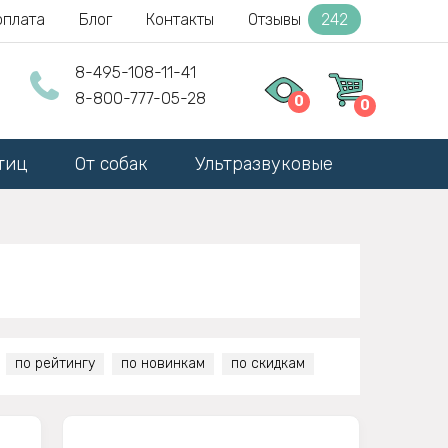
оплата
Блог
Контакты
Отзывы
242
8-495-108-11-41
8-800-777-05-28
0
0
тиц
От собак
Ультразвуковые
по рейтингу
по новинкам
по скидкам