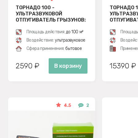
ТОРНАДО 100 -
ТОРНАДО 1
УЛЬТРАЗВУКОВОЙ
УЛЬТРАЗВ
ОТПУГИВАТЕЛЬ ГРЫЗУНОВ:
ОТПУГИВА
КРЫС И МЫШЕЙ
КРЫС И М
Площадь действия:
до 100 м²
Площадь
Воздействие:
ультразвуковое
Воздейс
Сфера применения:
бытовое
Примене
2590 ₽
15390 ₽
В корзину
4.5
2