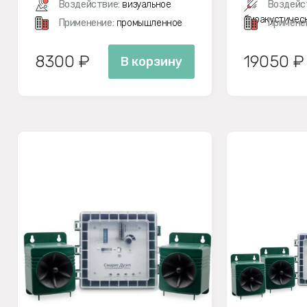
Воздействие:
визуальное
Воздейс
биоакустичес
Применение:
промышленное
Примене
8300 ₽
19050 ₽
В корзину