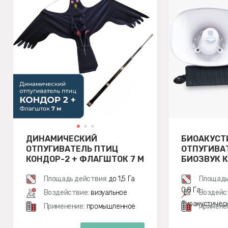
ДИНАМИЧЕСКИЙ
БИОАКУСТ
ОТПУГИВАТЕЛЬ ПТИЦ
ОТПУГИВА
КОНДОР-2 + ФЛАГШТОК 7 М
БИОЗВУК К
ДИНАМИК)
Площадь действия:
до 1,5 Га
Площадь
0,8 Га
Воздействие:
визуальное
Воздейс
биоакустичес
Применение:
промышленное
Примене