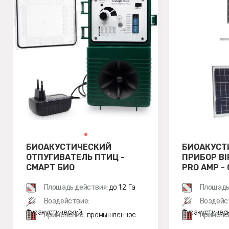
БИОАКУСТИЧЕСКИЙ
БИОАКУСТ
ОТПУГИВАТЕЛЬ ПТИЦ -
ПРИБОР BI
СМАРТ БИО
PRO AMP 
КОМПЛЕКТ
Площадь действия:
до 1,2 Га
Площадь
Воздействие:
Воздейс
биоакустический
биоакустичес
Применение:
промышленное
Примене