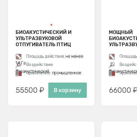
БИОАКУСТИЧЕСКИЙ И
МОЩНЫЙ
УЛЬТРАЗВУКОВОЙ
БИОАКУСТ
ОТПУГИВАТЕЛЬ ПТИЦ
УЛЬТРАЗВ
СМАРТ ДУЭТ С ДВУМЯ
ОТПУГИВА
ДИНАМИКАМИ
Площадь действия:
не менее
СМАРТ ДУ
Площадь
1,4 Га
Воздействие:
Воздейс
биоакустический
биоакустичес
Применение:
промышленное
Примене
55500 ₽
66000 
В корзину