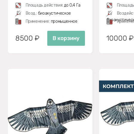
Площадь действия:
до 0,4 Га
Площадь
Возд.:
биоакустическое
Воздейс
биоакустичес
Применение:
промышенное
Примене
8500 ₽
10000 ₽
В корзину