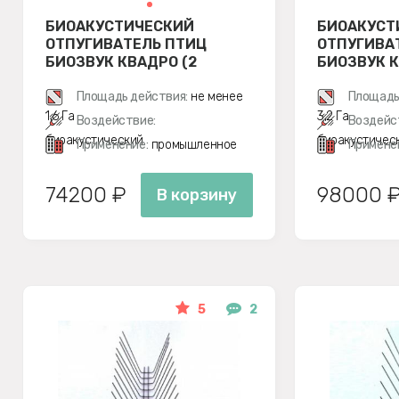
БИОАКУСТИЧЕСКИЙ
БИОАКУСТ
ОТПУГИВАТЕЛЬ ПТИЦ
ОТПУГИВА
БИОЗВУК КВАДРО (2
БИОЗВУК К
ДИНАМИКА)
ДИНАМИКА
Площадь действия:
не менее
Площадь
1,6 Га
3,2 Га
Воздействие:
Воздейс
биоакустический
биоакустичес
Применение:
промышленное
Примене
74200 ₽
98000 
В корзину
5
2